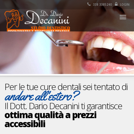
338 3385240
LOGIN
Togg
navig
Per le tue cure dentali sei tentato di
andare all'estero?
Il Dott. Dario Decanini ti garantisce
ottima qualità a prezzi
accessibili