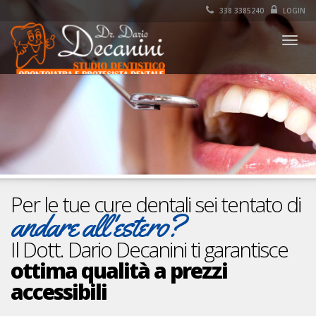
338 3385240
LOGIN
Togg
navig
Per le tue cure dentali sei tentato di
andare all'estero?
Il Dott. Dario Decanini ti garantisce
ottima qualità a prezzi
accessibili