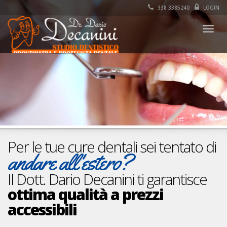
338 3385240
LOGIN
Togg
navig
Per le tue cure dentali sei tentato di
andare all'estero?
Il Dott. Dario Decanini ti garantisce
ottima qualità a prezzi
accessibili