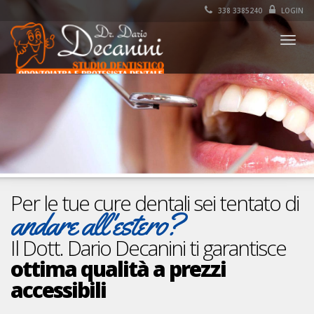
338 3385240
LOGIN
Togg
navig
Per le tue cure dentali sei tentato di
andare all'estero?
Il Dott. Dario Decanini ti garantisce
ottima qualità a prezzi
accessibili