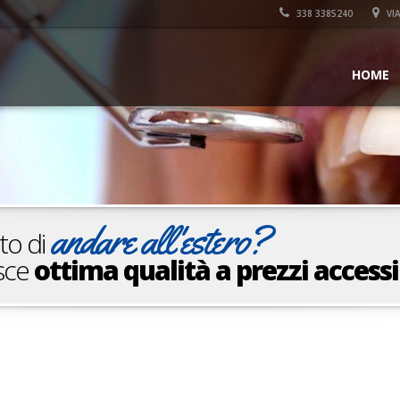
338 3385240
VIA
HOME
andare all'estero?
ato di
isce
ottima qualità a prezzi accessi