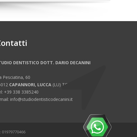
ontatti
TUDIO DENTISTICO DOTT. DARIO DECANINI
a Pesciatina, 60
5012
CAPANNORI, LUCCA
(LU) TOSCANA
l: +39 338 3385240
mail: info@studiodentisticodecanini.it
A: 01979770466