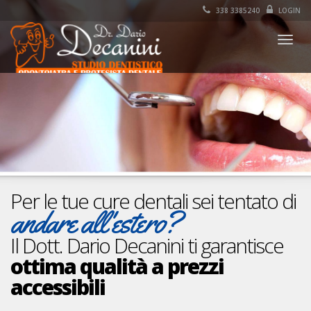
338 3385240
LOGIN
Togg
navig
Per le tue cure dentali sei tentato di
andare all'estero?
Il Dott. Dario Decanini ti garantisce
ottima qualità a prezzi
accessibili