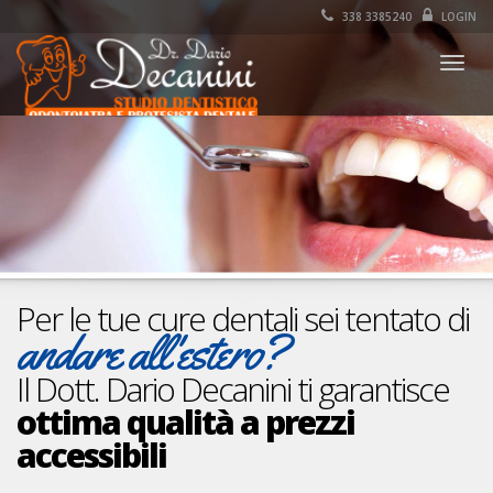
338 3385240
LOGIN
Togg
navig
Per le tue cure dentali sei tentato di
andare all'estero?
Il Dott. Dario Decanini ti garantisce
ottima qualità a prezzi
accessibili