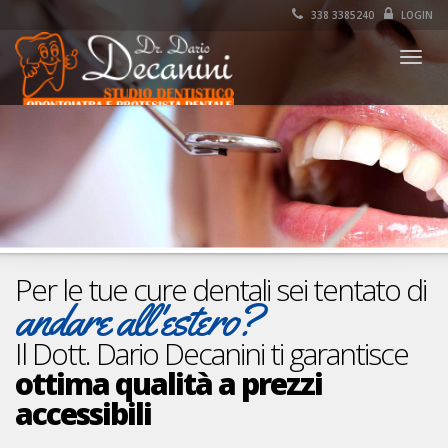
338 3385240
LOGIN
Togg
navig
Per le tue cure dentali sei tentato di
andare all'estero?
Il Dott. Dario Decanini ti garantisce
ottima qualità a prezzi
accessibili