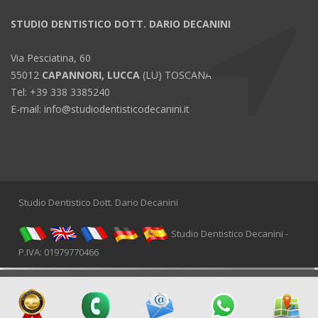
STUDIO DENTISTICO DOTT. DARIO DECANINI
Via Pesciatina, 60
55012
CAPANNORI, LUCCA
(LU) TOSCANA
Tel: +39 338 3385240
E-mail: info@studiodentisticodecanini.it
Studio Dentistico Dott. Dario Decanini
Studio Dentistico Decanini -
P.IVA: 01979770466
[
© Copyright
|
Privacy & Cookie Policy
|
Tag
|
Sito Web Ufficiale certificato
|
Credits
]
Web
Marketing Capannori, Lucca
powered by
Pisa
Online |
Italia Search
|
Network Portali